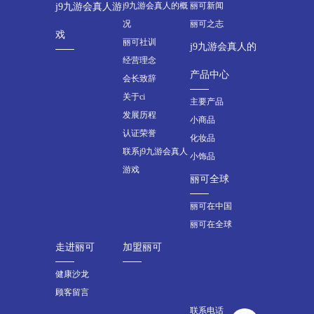
j9九游会真人的概
丽可新闻
j9九游会真人游
况
丽可之志
戏
丽可社训
j9九游会真人的
经营理念
产品中心
会长致辞
关于ci
主要产品
发展历程
小商品
认证荣誉
化妆品
联系j9九游会真人
小饰品
游戏
丽可全球
丽可在中国
丽可在全球
走进丽可
加盟丽可
健康沙龙
顾客留言
联系电话