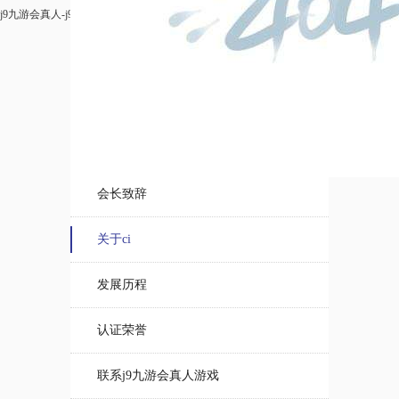
j9九游会真人-j9九游会真人游戏
>
关于丽可
>
关于ci
j9九游会真人的概况
丽可社训
经营理念
会长致辞
关于ci
发展历程
认证荣誉
联系j9九游会真人游戏