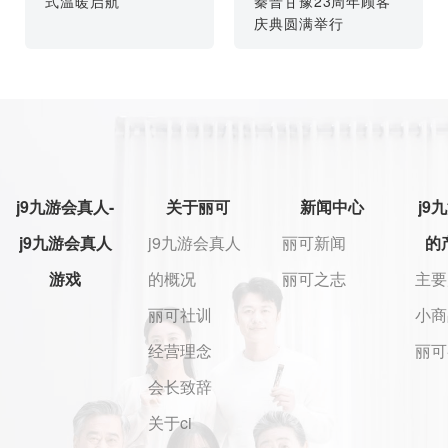
式温暖启航
秦晋甘豫23周年顾客
庆典圆满举行
j9九游会真人-
关于丽可
新闻中心
j9
j9九游会真人
j9九游会真人
丽可新闻
的
游戏
的概况
丽可之志
主要
丽可社训
小商
经营理念
丽可
会长致辞
关于ci