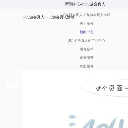
新闻中心-j9九游会真人
j9九游会真人-j9九游会真人游戏
j9九游会真人-j9九游会真人游戏
关于丽可
新闻中心
j9九游会真人的产品中心
丽可全球
走进丽可
加盟丽可
news
新闻中心