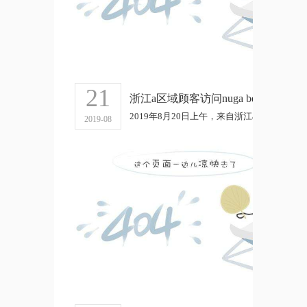
21
浙江a区域顾客访问nuga best青岛总
2019-08