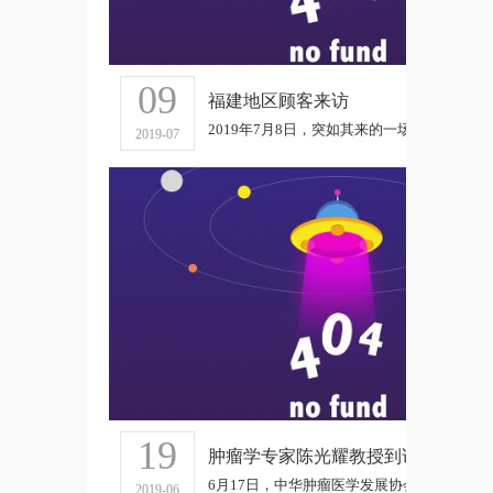
09
福建地区顾客来访
2019-07
19
肿瘤学专家陈光耀教授到访丽可公司
2019-06