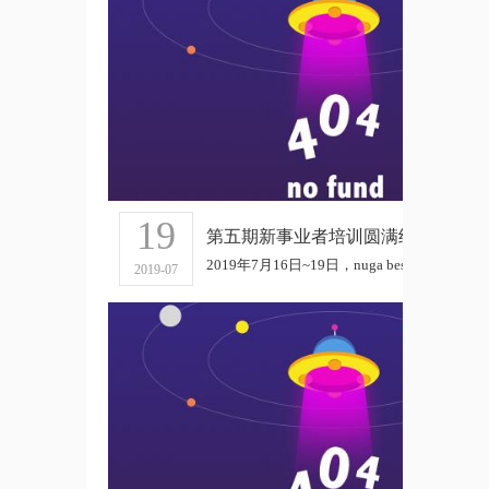
19
第五期新事业者培训圆满结束
2019-07