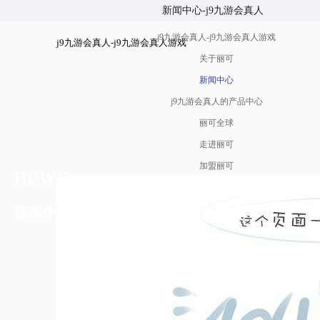
新闻中心-j9九游会真人
j9九游会真人-j9九游会真人游戏
j9九游会真人-j9九游会真人游戏
关于丽可
新闻中心
j9九游会真人的产品中心
丽可全球
走进丽可
加盟丽可
news
新闻中心