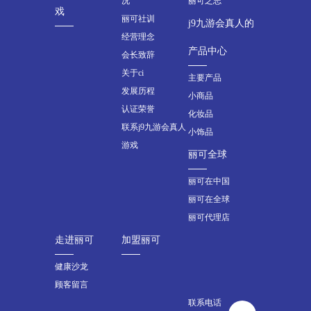
况
丽可之志
戏
丽可社训
j9九游会真人的
经营理念
产品中心
会长致辞
关于ci
主要产品
发展历程
小商品
认证荣誉
化妆品
联系j9九游会真人
小饰品
游戏
丽可全球
丽可在中国
丽可在全球
丽可代理店
走进丽可
加盟丽可
健康沙龙
顾客留言
联系电话