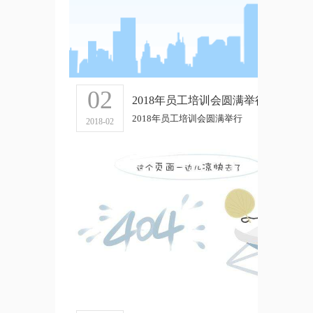
02
2018年员工培训会圆满举行
2018年员工培训会圆满举行
2018-02