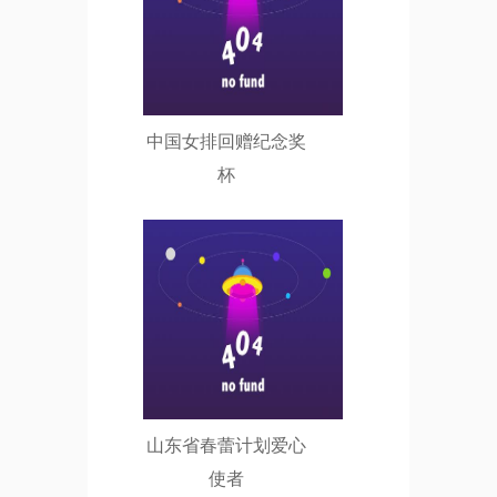
中国女排回赠纪念奖
杯
山东省春蕾计划爱心
使者