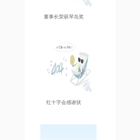
董事长荣获琴岛奖
红十字会感谢状