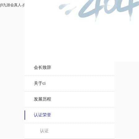
j9九游会真人-j9九游会真人游戏
>
关于丽可
>
认证荣誉
j9九游会真人的概况
丽可社训
经营理念
会长致辞
关于ci
发展历程
认证荣誉
认证