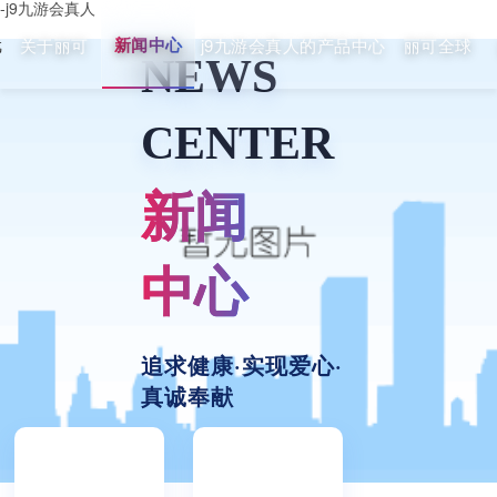
-j9九游会真人
新闻中心
关于丽可
j9九游会真人的产品中心
丽可全球
戏
NEWS
CENTER
新闻
中心
追求健康·实现爱心·
真诚奉献