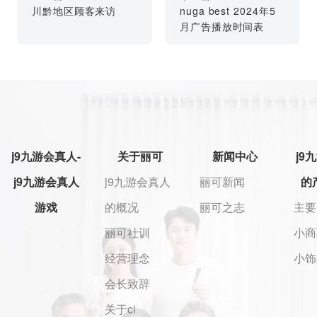
川黔地区顾客来访
nuga best 2024年5
月广告播放时间表
j9九游会真人-
关于丽可
新闻中心
j9
j9九游会真人
j9九游会真人
丽可新闻
的
游戏
的概况
丽可之志
主要
丽可社训
小商
经营理念
小饰
会长致辞
关于ci