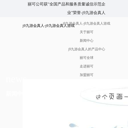
丽可公司获“全国产品和服务质量诚信示范企
业”荣誉-j9九游会真人
j9九游会真人-j9九游会真人游戏
j9九游会真人-j9九游会真人游戏
关于丽可
新闻中心
j9九游会真人的产品中心
丽可全球
走进丽可
加盟丽可
news
新闻中心