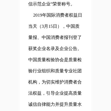
信示范企业”荣誉称号。
2019年国际消费者权益日
当天（3月15日），中国质
量报、中国消费者报刊登了
获奖企业名录及企业公告。
中国质量检验协会是质量检
验行业组织和质量专业社团
机构，为切实维护消费者合
法权益，引导企业提高质量
诚信自律能力并提升质量水