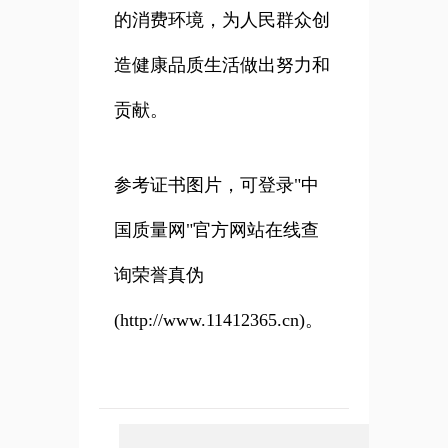
的消费环境，为人民群众创
造健康品质生活做出努力和
贡献。
参考证书图片，可登录"中
国质量网"官方网站在线查
询荣誉真伪
(http://www.11412365.cn)。