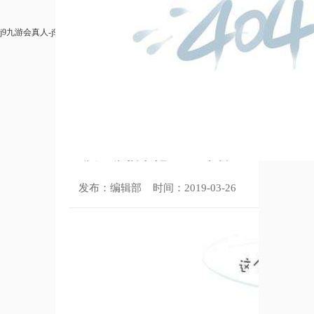
j9九游会真人-j9九游会真人游戏
>
新闻中心
>
丽可新闻
丽可新闻
丽可公司获“全国产品和服务
质量诚信示范企业”荣誉
发布：编辑部 时间：2019-03-26