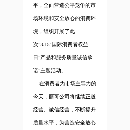
平，全面营造公平竞争的市
场环境和安全放心的消费环
境，组织开展了此
次"3.15"国际消费者权益
日"产品和服务质量诚信承
诺"主题活动。
在消费者为市场主导力的
今天，丽可公司将继续正道
经营、诚信经营，不断提升
质量水平，为营造安全放心